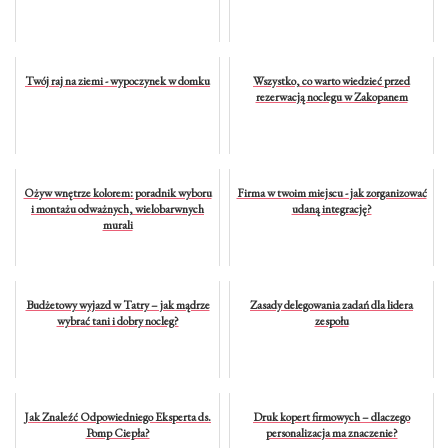
Twój raj na ziemi - wypoczynek w domku
Wszystko, co warto wiedzieć przed
rezerwacją noclegu w Zakopanem
Ożyw wnętrze kolorem: poradnik wyboru
Firma w twoim miejscu - jak zorganizować
i montażu odważnych, wielobarwnych
udaną integrację?
murali
Budżetowy wyjazd w Tatry – jak mądrze
Zasady delegowania zadań dla lidera
wybrać tani i dobry nocleg?
zespołu
Jak Znaleźć Odpowiedniego Eksperta ds.
Druk kopert firmowych – dlaczego
Pomp Ciepła?
personalizacja ma znaczenie?